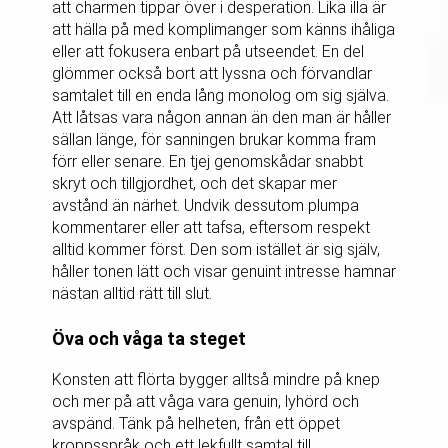
att charmen tippar över i desperation. Lika illa är
att hälla på med komplimanger som känns ihåliga
eller att fokusera enbart på utseendet. En del
glömmer också bort att lyssna och förvandlar
samtalet till en enda lång monolog om sig själva.
Att låtsas vara någon annan än den man är håller
sällan länge, för sanningen brukar komma fram
förr eller senare. En tjej genomskådar snabbt
skryt och tillgjordhet, och det skapar mer
avstånd än närhet. Undvik dessutom plumpa
kommentarer eller att tafsa, eftersom respekt
alltid kommer först. Den som istället är sig själv,
håller tonen lätt och visar genuint intresse hamnar
nästan alltid rätt till slut.
Öva och våga ta steget
Konsten att flörta bygger alltså mindre på knep
och mer på att våga vara genuin, lyhörd och
avspänd. Tänk på helheten, från ett öppet
kroppsspråk och ett lekfullt samtal till