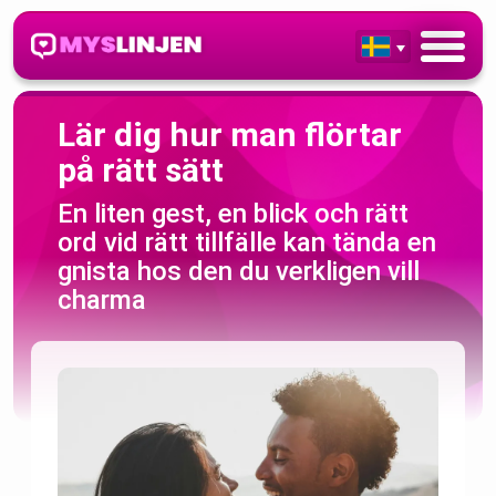
Lär dig hur man flörtar
på rätt sätt
En liten gest, en blick och rätt
ord vid rätt tillfälle kan tända en
gnista hos den du verkligen vill
charma