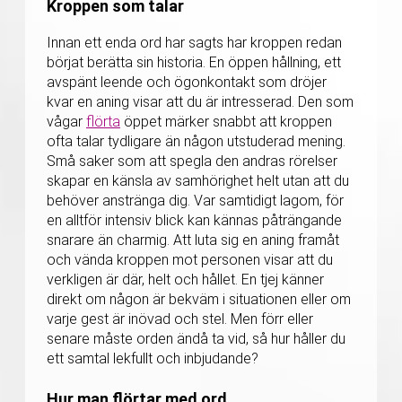
Kroppen som talar
Innan ett enda ord har sagts har kroppen redan
börjat berätta sin historia. En öppen hållning, ett
avspänt leende och ögonkontakt som dröjer
kvar en aning visar att du är intresserad. Den som
vågar
flörta
öppet märker snabbt att kroppen
ofta talar tydligare än någon utstuderad mening.
Små saker som att spegla den andras rörelser
skapar en känsla av samhörighet helt utan att du
behöver anstränga dig. Var samtidigt lagom, för
en alltför intensiv blick kan kännas påträngande
snarare än charmig. Att luta sig en aning framåt
och vända kroppen mot personen visar att du
verkligen är där, helt och hållet. En tjej känner
direkt om någon är bekväm i situationen eller om
varje gest är inövad och stel. Men förr eller
senare måste orden ändå ta vid, så hur håller du
ett samtal lekfullt och inbjudande?
Hur man flörtar med ord