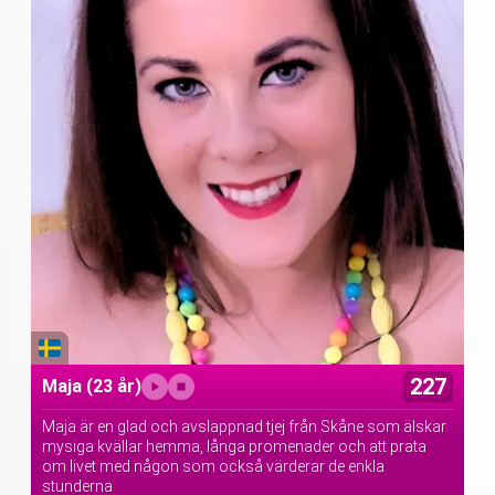
227
Maja
(23 år)
Maja är en glad och avslappnad tjej från Skåne som älskar
mysiga kvällar hemma, långa promenader och att prata
om livet med någon som också värderar de enkla
stunderna