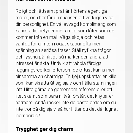
Roligt och lättsamt prat är flörtens egentliga
motor, och här får du chansen att verkligen visa
din personlighet. En väl avvägd komplimang som
känns ärlig betyder mer än tio som låter som de
kommer från en mall. Våga skoja och retas
vänligt, för glimten i ögat skapar ofta mer
spänning än seriösa fraser. Ställ nyfikna frågor
och lyssna på riktigt, så märker den andra att
intresset är äkta. Undvik att rabbla färdiga
raggningsrepliker, eftersom de oftast känns mer
pinsamma än charmiga. En tjej uppskattar en kille
som kan skratta åt sig själv och hålla stämningen
lätt. Hitta gärna en gemensam referens eller ett
litet skämt som bara ni två förstår, det knyter er
närmare. Ändå räcker inte de bästa orden om du
inte tror på dig själv, så hur hittar du det där lugnet
inombords?
Trygghet ger dig charm