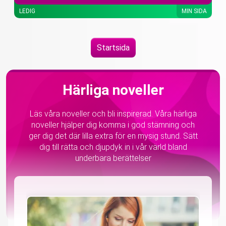
LEDIG
MIN SIDA
Startsida
Härliga noveller
Läs våra noveller och bli inspirerad. Våra härliga
noveller hjälper dig komma i god stämning och
ger dig det där lilla extra för en mysig stund. Sätt
dig till rätta och djupdyk in i vår värld bland
underbara berättelser