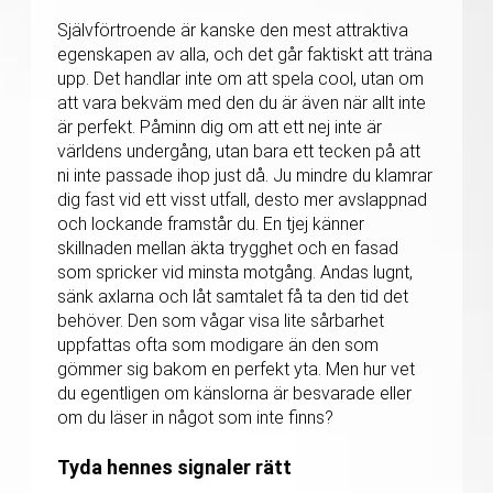
Självförtroende är kanske den mest attraktiva
egenskapen av alla, och det går faktiskt att träna
upp. Det handlar inte om att spela cool, utan om
att vara bekväm med den du är även när allt inte
är perfekt. Påminn dig om att ett nej inte är
världens undergång, utan bara ett tecken på att
ni inte passade ihop just då. Ju mindre du klamrar
dig fast vid ett visst utfall, desto mer avslappnad
och lockande framstår du. En tjej känner
skillnaden mellan äkta trygghet och en fasad
som spricker vid minsta motgång. Andas lugnt,
sänk axlarna och låt samtalet få ta den tid det
behöver. Den som vågar visa lite sårbarhet
uppfattas ofta som modigare än den som
gömmer sig bakom en perfekt yta. Men hur vet
du egentligen om känslorna är besvarade eller
om du läser in något som inte finns?
Tyda hennes signaler rätt