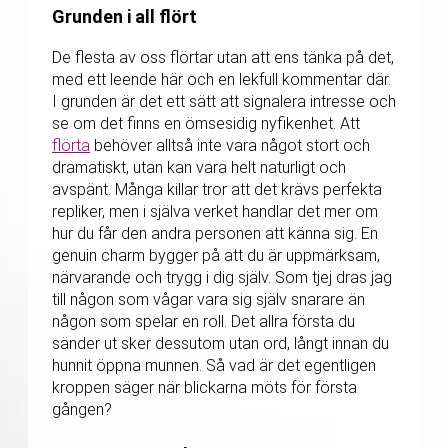
Grunden i all flört
De flesta av oss flörtar utan att ens tänka på det,
med ett leende här och en lekfull kommentar där.
I grunden är det ett sätt att signalera intresse och
se om det finns en ömsesidig nyfikenhet. Att
flörta
behöver alltså inte vara något stort och
dramatiskt, utan kan vara helt naturligt och
avspänt. Många killar tror att det krävs perfekta
repliker, men i själva verket handlar det mer om
hur du får den andra personen att känna sig. En
genuin charm bygger på att du är uppmärksam,
närvarande och trygg i dig själv. Som tjej dras jag
till någon som vågar vara sig själv snarare än
någon som spelar en roll. Det allra första du
sänder ut sker dessutom utan ord, långt innan du
hunnit öppna munnen. Så vad är det egentligen
kroppen säger när blickarna möts för första
gången?