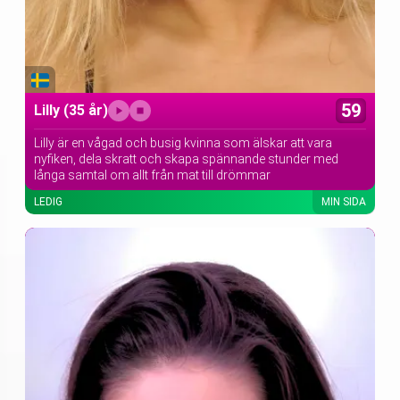
59
Lilly
(35 år)
Lilly är en vågad och busig kvinna som älskar att vara
nyfiken, dela skratt och skapa spännande stunder med
långa samtal om allt från mat till drömmar
LEDIG
MIN SIDA