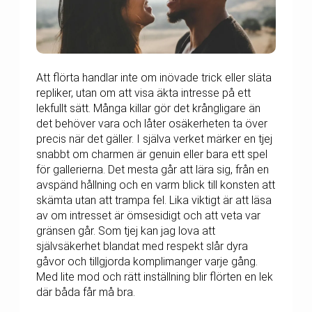
Att flörta handlar inte om inövade trick eller släta
repliker, utan om att visa äkta intresse på ett
lekfullt sätt. Många killar gör det krångligare än
det behöver vara och låter osäkerheten ta över
precis när det gäller. I själva verket märker en tjej
snabbt om charmen är genuin eller bara ett spel
för gallerierna. Det mesta går att lära sig, från en
avspänd hållning och en varm blick till konsten att
skämta utan att trampa fel. Lika viktigt är att läsa
av om intresset är ömsesidigt och att veta var
gränsen går. Som tjej kan jag lova att
självsäkerhet blandat med respekt slår dyra
gåvor och tillgjorda komplimanger varje gång.
Med lite mod och rätt inställning blir flörten en lek
där båda får må bra.