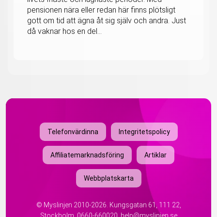
pensionen nära eller redan här finns plötsligt
gott om tid att ägna åt sig själv och andra. Just
då vaknar hos en del...
Telefonvärdinna
Integritetspolicy
Affiliatemarknadsföring
Artiklar
Webbplatskarta
©
Myslinjen
2010-2026. Kungsgatan 61, 111 22,
Stockholm.
0660-660020
.
help@myslinjen.se