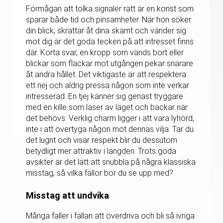
Förmågan att tolka signaler rätt är en konst som
sparar både tid och pinsamheter. När hon söker
din blick, skrattar åt dina skämt och vänder sig
mot dig är det goda tecken på att intresset finns
där. Korta svar, en kropp som vänds bort eller
blickar som flackar mot utgången pekar snarare
åt andra hållet. Det viktigaste är att respektera
ett nej och aldrig pressa någon som inte verkar
intresserad. En tjej känner sig genast tryggare
med en kille som läser av läget och backar när
det behövs. Verklig charm ligger i att vara lyhörd,
inte i att övertyga någon mot dennas vilja. Tar du
det lugnt och visar respekt blir du dessutom
betydligt mer attraktiv i längden. Trots goda
avsikter är det lätt att snubbla på några klassiska
misstag, så vilka fällor bör du se upp med?
Misstag att undvika
Många faller i fällan att överdriva och bli så ivriga