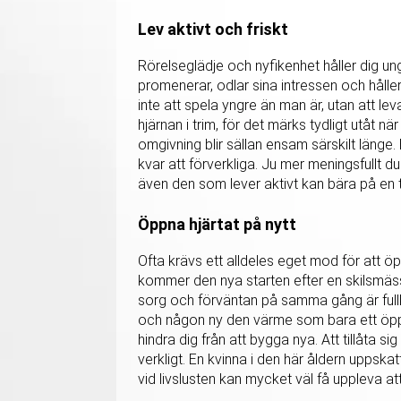
Lev aktivt och friskt
Rörelseglädje och nyfikenhet håller dig un
promenerar, odlar sina intressen och håll
inte att spela yngre än man är, utan att lev
hjärnan i trim, för det märks tydligt utåt n
omgivning blir sällan ensam särskilt länge
kvar att förverkliga. Ju mer meningsfullt d
även den som lever aktivt kan bära på en 
Öppna hjärtat på nytt
Ofta krävs ett alldeles eget mod för att öpp
kommer den nya starten efter en skilsmässa
sorg och förväntan på samma gång är fullko
och någon ny den värme som bara ett öppe
hindra dig från att bygga nya. Att tillåta s
verkligt. En kvinna i den här åldern uppsk
vid livslusten kan mycket väl få uppleva att