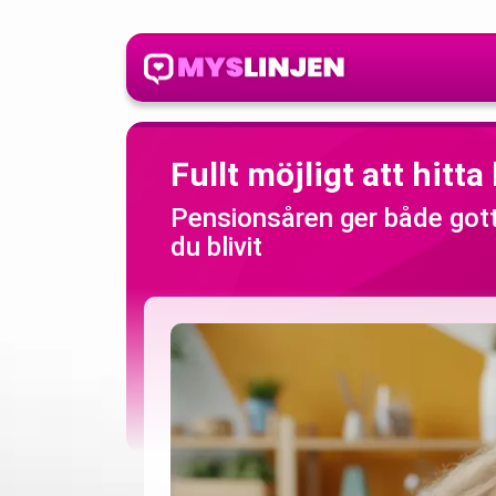
Fullt möjligt att hitta
Pensionsåren ger både gott
du blivit