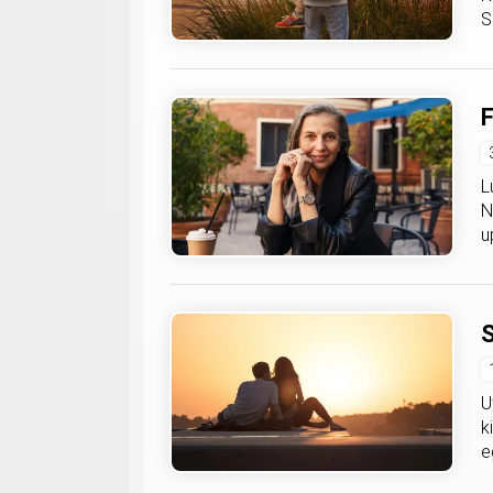
S
F
L
N
u
S
U
k
e