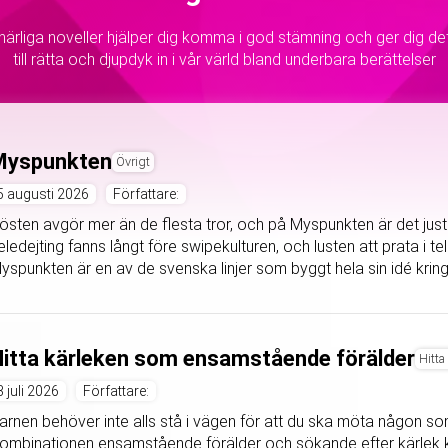
 härliga noveller hjälper dig komma i god stämning och ger dig det d
till rätta och djupdyk in i vår värld bland underbara berättelser
Myspunkten
Övrigt
5 augusti 2026
Författare:
östen avgör mer än de flesta tror, och på Myspunkten är det just 
eledejting fanns långt före swipekulturen, och lusten att prata i tele
yspunkten är en av de svenska linjer som byggt hela sin idé kring 
itta kärleken som ensamstående förälder
Hitta
3 juli 2026
Författare:
arnen behöver inte alls stå i vägen för att du ska möta någon so
ombinationen ensamstående förälder och sökande efter kärlek 