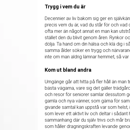
Trygg i vem du är
Decennier av liv bakom sig ger en självkä
precis vem du är, vad du står för och vad d
ofta mer än något annat en man kan utstr
stället den du blivit genom åren. Rynkor och
dölja. Ta hand om din hälsa och klä dig i såd
samma ålder söker en trygg och närvarande 
inte om man aldrig lämnar hemmet, så var 
Kom ut bland andra
Umgänge går att hitta på fler håll än man
bästa vägarna, vare sig det gäller trädgård
och resor för seniorer samlar dessutom 
gamla och nya vänner, som gärna för samm
givande samtal kan uppstå var som helst,
som lever ett aktivt liv och deltar i sådant
sammanhang där du själv trivs och mår bra
som håller dragningskraften levande gen