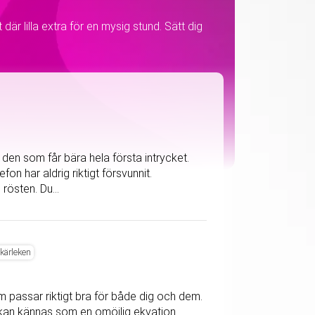
är lilla extra för en mysig stund. Sätt dig
den som får bära hela första intrycket.
fon har aldrig riktigt försvunnit.
rösten. Du...
 kärleken
m passar riktigt bra för både dig och dem.
kan kännas som en omöjlig ekvation.