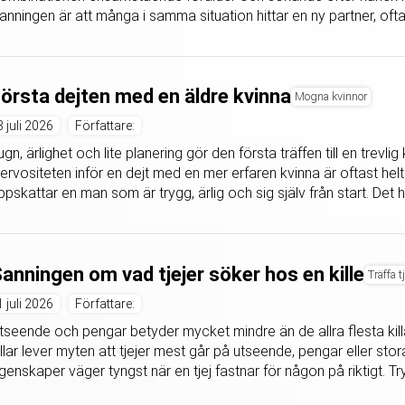
anningen är att många i samma situation hittar en ny partner, ofta 
örsta dejten med en äldre kvinna
Mogna kvinnor
3 juli 2026
Författare:
ugn, ärlighet och lite planering gör den första träffen till en trevli
ervositeten inför en dejt med en mer erfaren kvinna är oftast helt
ppskattar en man som är trygg, ärlig och sig själv från start. Det h
anningen om vad tjejer söker hos en kille
Träffa t
1 juli 2026
Författare:
tseende och pengar betyder mycket mindre än de allra flesta killar 
illar lever myten att tjejer mest går på utseende, pengar eller sto
genskaper väger tyngst när en tjej fastnar för någon på riktigt. Try