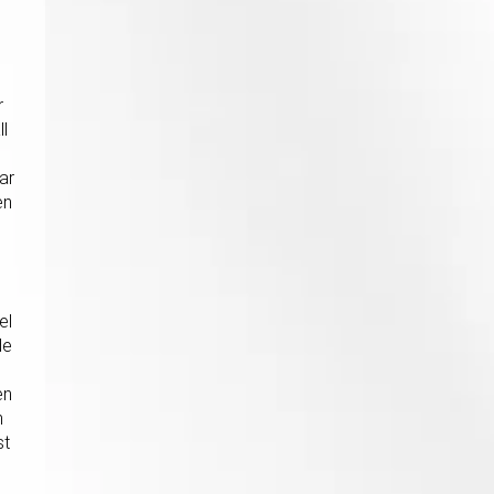
r
ll
ar
en
el
de
en
h
st