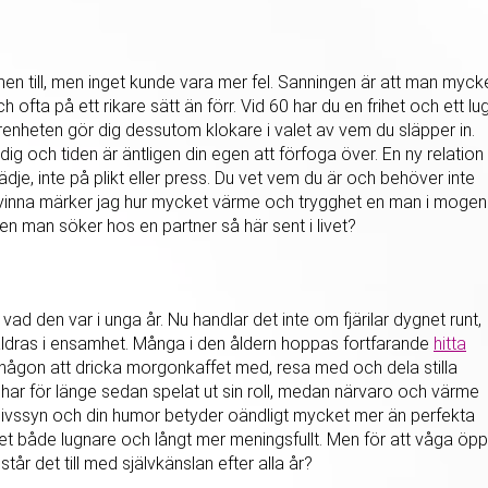
en till, men inget kunde vara mer fel. Sanningen är att man myck
ch ofta på ett rikare sätt än förr. Vid 60 har du en frihet och ett lu
nheten gör dig dessutom klokare i valet av vem du släpper in.
ig och tiden är äntligen din egen att förfoga över. En ny relation 
ädje, inte på plikt eller press. Du vet vem du är och behöver inte
vinna märker jag hur mycket värme och trygghet en man i mogen
en man söker hos en partner så här sent i livet?
n vad den var i unga år. Nu handlar det inte om fjärilar dygnet runt,
 åldras i ensamhet. Många i den åldern hoppas fortfarande
hitta
a någon att dricka morgonkaffet med, resa med och dela stilla
l har för länge sedan spelat ut sin roll, medan närvaro och värme
n livssyn och din humor betyder oändligt mycket mer än perfekta
ndet både lugnare och långt mer meningsfullt. Men för att våga öp
 står det till med självkänslan efter alla år?