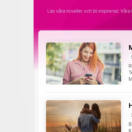
Läs våra noveller och bli inspirerad. Våra
R
T
M
H
B
K