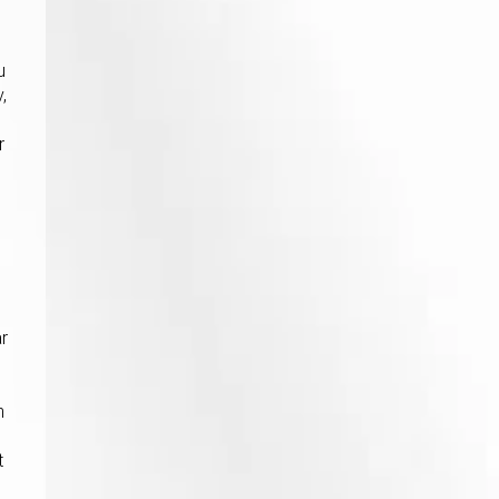
u
,
r
ar
m
n
t