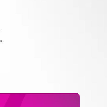
h
äsa