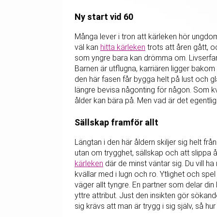
Ny start vid 60
Många lever i tron att kärleken hör ungdom
väl kan
hitta kärleken
trots att åren gått, o
som yngre bara kan drömma om. Livserfare
Barnen är utflugna, karriären ligger bakom d
den här fasen får bygga helt på lust och gl
längre bevisa någonting för någon. Som k
ålder kan bära på. Men vad är det egentlig
Sällskap framför allt
Längtan i den här åldern skiljer sig helt frå
utan om trygghet, sällskap och att slippa
kärleken
där de minst väntar sig. Du vill h
kvällar med i lugn och ro. Ytlighet och spe
väger allt tyngre. En partner som delar di
yttre attribut. Just den insikten gör söka
sig krävs att man är trygg i sig själv, så hur