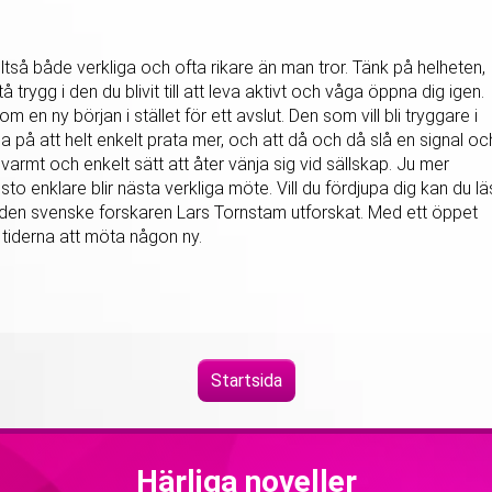
ltså både verkliga och ofta rikare än man tror. Tänk på helheten,
å trygg i den du blivit till att leva aktivt och våga öppna dig igen.
som en ny början i stället för ett avslut. Den som vill bli tryggare i
på att helt enkelt prata mer, och att då och då slå en signal oc
armt och enkelt sätt att åter vänja sig vid sällskap. Ju mer
sto enklare blir nästa verkliga möte. Vill du fördjupa dig kan du l
den svenske forskaren Lars Tornstam utforskat. Med ett öppet
a tiderna att möta någon ny.
Startsida
Härliga noveller