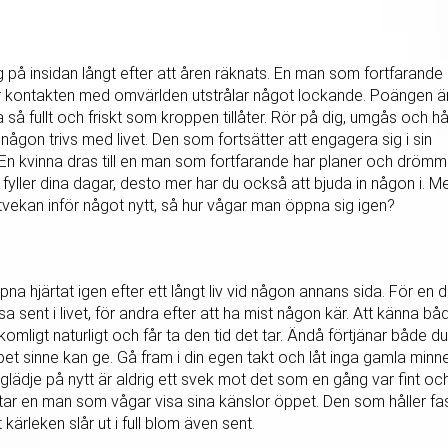
g på insidan långt efter att åren räknats. En man som fortfarande
er kontakten med omvärlden utstrålar något lockande. Poängen ä
a så fullt och friskt som kroppen tillåter. Rör på dig, umgås och hå
är någon trivs med livet. Den som fortsätter att engagera sig i sin
. En kvinna dras till en man som fortfarande har planer och drömm
u fyller dina dagar, desto mer har du också att bjuda in någon i. M
tvekan inför något nytt, så hur vågar man öppna sig igen?
na hjärtat igen efter ett långt liv vid någon annans sida. För en d
 sent i livet, för andra efter att ha mist någon kär. Att känna bå
mligt naturligt och får ta den tid det tar. Ändå förtjänar både du
t sinne kan ge. Gå fram i din egen takt och låt inga gamla minn
ig glädje på nytt är aldrig ett svek mot det som en gång var fint oc
attar en man som vågar visa sina känslor öppet. Den som håller fa
 kärleken slår ut i full blom även sent.