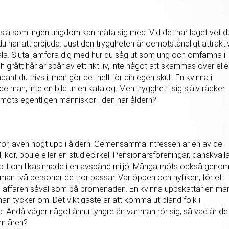
nsla som ingen ungdom kan mäta sig med. Vid det här laget vet d
u har att erbjuda. Just den tryggheten är oemotståndligt attraktiv
åla. Sluta jämföra dig med hur du såg ut som ung och omfamna i
 grått hår är spår av ett rikt liv, inte något att skämmas över elle
ant du trivs i, men gör det helt för din egen skull. En kvinna i
man, inte en bild ur en katalog. Men trygghet i sig själv räcker
möts egentligen människor i den här åldern?
 tror, även högt upp i åldern. Gemensamma intressen är en av de
, kör, boule eller en studiecirkel. Pensionärsföreningar, danskväll
gott om likasinnade i en avspänd miljö. Många möts också geno
an två personer de tror passar. Var öppen och nyfiken, för ett
 i affären såväl som på promenaden. En kvinna uppskattar en ma
 han tycker om. Det viktigaste är att komma ut bland folk i
. Ändå väger något ännu tyngre än var man rör sig, så vad är de
om åren?