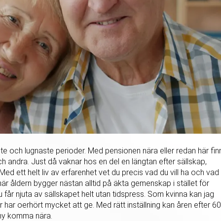
ste och lugnaste perioder. Med pensionen nära eller redan här fin
och andra. Just då vaknar hos en del en längtan efter sällskap,
d ett helt liv av erfarenhet vet du precis vad du vill ha och vad
 här åldern bygger nästan alltid på äkta gemenskap i stället för
du får njuta av sällskapet helt utan tidspress. Som kvinna kan jag
år har oerhört mycket att ge. Med rätt inställning kan åren efter 60
n ny komma nära.