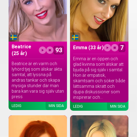
Beatrice
7
Emma
(33 år)
93
(25 år)
Emma är en öppen och
Beatrice är en varm och
glad kvinna som älskar att
lyhörd tjej som älskar äkta
bjuda på sig själv i samtal.
samtal, att lyssna på
Hon är empatisk,
andras tankar och skapa
skämtsam och söker både
mysiga stunder där man
lättsamma skratt och
bara kan vara sig själv utan
djupa diskussioner som
press
inspirerar och...
LEDIG
MIN SIDA
LEDIG
MIN SIDA