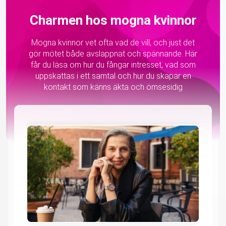
Charmen hos mogna kvinnor
Mogna kvinnor vet ofta vad de vill, och just det
gör mötet både avslappnat och spännande. Här
får du läsa om hur du fångar intresset, vad som
uppskattas i ett samtal och hur du skapar en
kontakt som känns äkta och ömsesidig