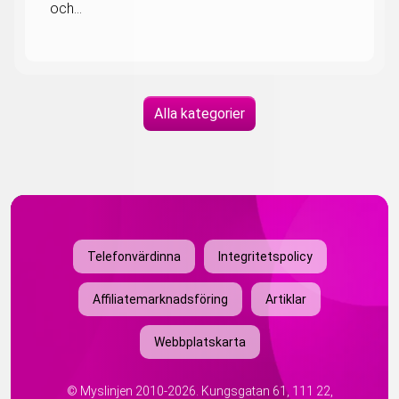
och...
Alla kategorier
Telefonvärdinna
Integritetspolicy
Affiliatemarknadsföring
Artiklar
Webbplatskarta
©
Myslinjen
2010-2026. Kungsgatan 61, 111 22,