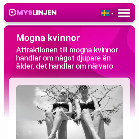
Mogna kvinnor
Attraktionen till mogna kvinnor
handlar om något djupare än
ålder, det handlar om närvaro