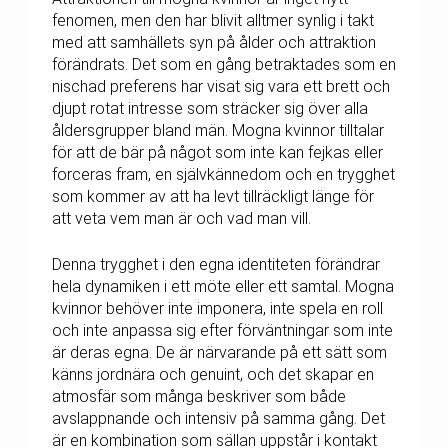
fenomen, men den har blivit alltmer synlig i takt
med att samhällets syn på ålder och attraktion
förändrats. Det som en gång betraktades som en
nischad preferens har visat sig vara ett brett och
djupt rotat intresse som sträcker sig över alla
åldersgrupper bland män. Mogna kvinnor tilltalar
för att de bär på något som inte kan fejkas eller
forceras fram, en självkännedom och en trygghet
som kommer av att ha levt tillräckligt länge för
att veta vem man är och vad man vill.
Denna trygghet i den egna identiteten förändrar
hela dynamiken i ett möte eller ett samtal. Mogna
kvinnor behöver inte imponera, inte spela en roll
och inte anpassa sig efter förväntningar som inte
är deras egna. De är närvarande på ett sätt som
känns jordnära och genuint, och det skapar en
atmosfär som många beskriver som både
avslappnande och intensiv på samma gång. Det
är en kombination som sällan uppstår i kontakt