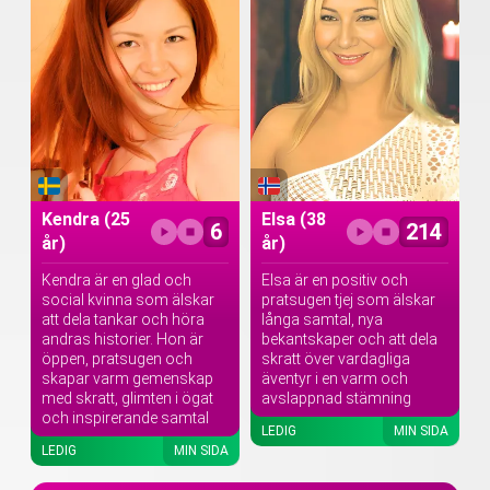
Kendra
(25
Elsa
(38
6
214
år)
år)
Kendra är en glad och
Elsa är en positiv och
social kvinna som älskar
pratsugen tjej som älskar
att dela tankar och höra
långa samtal, nya
andras historier. Hon är
bekantskaper och att dela
öppen, pratsugen och
skratt över vardagliga
skapar varm gemenskap
äventyr i en varm och
med skratt, glimten i ögat
avslappnad stämning
och inspirerande samtal
LEDIG
MIN SIDA
LEDIG
MIN SIDA