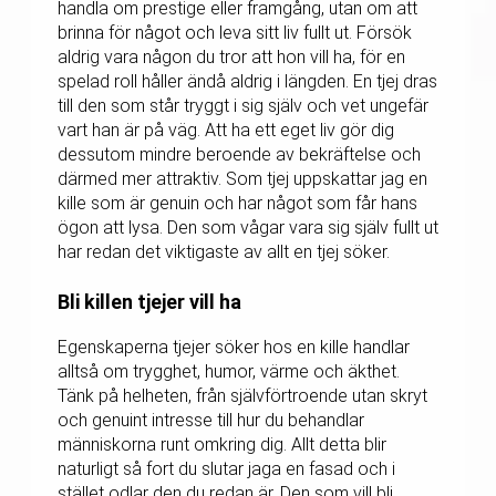
handla om prestige eller framgång, utan om att
brinna för något och leva sitt liv fullt ut. Försök
aldrig vara någon du tror att hon vill ha, för en
spelad roll håller ändå aldrig i längden. En tjej dras
till den som står tryggt i sig själv och vet ungefär
vart han är på väg. Att ha ett eget liv gör dig
dessutom mindre beroende av bekräftelse och
därmed mer attraktiv. Som tjej uppskattar jag en
kille som är genuin och har något som får hans
ögon att lysa. Den som vågar vara sig själv fullt ut
har redan det viktigaste av allt en tjej söker.
Bli killen tjejer vill ha
Egenskaperna tjejer söker hos en kille handlar
alltså om trygghet, humor, värme och äkthet.
Tänk på helheten, från självförtroende utan skryt
och genuint intresse till hur du behandlar
människorna runt omkring dig. Allt detta blir
naturligt så fort du slutar jaga en fasad och i
stället odlar den du redan är. Den som vill bli