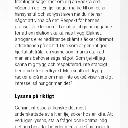
främlingar säger mer om dig än vackra ord
någonsin gör. En tjej lägger märke till om du är
hänsynsfull och schysst även när du inte har
något att vinna på det. Respekt för hennes
gränser, åsikter och tid är absolut grundläggande
för att en relation ska kännas trygg. Elakhet,
arrogans eller nedlåtande skämt släcker däremot
attraktionen på nolltid. Den som är genuint god i
hjärtat utstrålar en värme som märks utan att
man ens behöver säga något. Som tjej vill jag
känna mig trygg och respekterad, inte ständigt
bedömd eller nedtryckt. Men snäll och trygg
räcker ändå inte om man inte också visar verkligt
intresse, så hur gör man det?
Lyssna på riktigt
Genuint intresse är kanske det mest
underskattade av allt en tjej söker hos en kille. Att
verkligen lyssna, ställa frågor och komma ihåg
det hon berättar betyder mer än de flummigaste