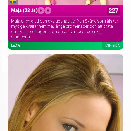
227
Maja
(23 år)
Maja är en glad och avslappnad tjej från Skåne som älskar
mysiga kvällar hemma, långa promenader och att prata
om livet med någon som också värderar de enkla
stunderna
LEDIG
MIN SIDA