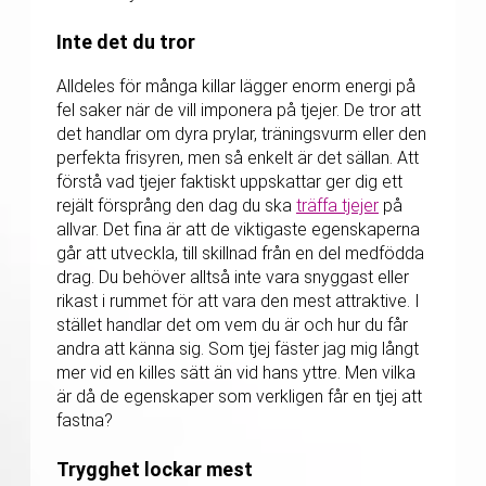
Inte det du tror
Alldeles för många killar lägger enorm energi på
fel saker när de vill imponera på tjejer. De tror att
det handlar om dyra prylar, träningsvurm eller den
perfekta frisyren, men så enkelt är det sällan. Att
förstå vad tjejer faktiskt uppskattar ger dig ett
rejält försprång den dag du ska
träffa tjejer
på
allvar. Det fina är att de viktigaste egenskaperna
går att utveckla, till skillnad från en del medfödda
drag. Du behöver alltså inte vara snyggast eller
rikast i rummet för att vara den mest attraktive. I
stället handlar det om vem du är och hur du får
andra att känna sig. Som tjej fäster jag mig långt
mer vid en killes sätt än vid hans yttre. Men vilka
är då de egenskaper som verkligen får en tjej att
fastna?
Trygghet lockar mest