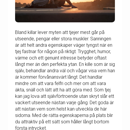
Bland killar lever myten att tjejer mest går på
utseende, pengar eller stora muskler. Sanningen
är att helt andra egenskaper väger tyngst när en
tjej fastnar för någon på riktigt. Trygghet, humor,
värme och ett genuint intresse betyder oftast
långt mer än den perfekta ytan. En kille som är sig
själv, behandlar andra väl och vågar visa vem han
är kommer förvånansvärt långt. Det handlar
mindre om att vara felfri och mer om att vara
äkta, snäll och lätt att ha att göra med. Som tjej
kan jag lova att självförtroende utan skryt slår ett
vackert utseende nästan varje gång. Det goda är
att nästan vem som helst kan utveckla de här
sidorna. Med de rätta egenskaperna på plats blir
du attraktiv på ett sätt som håller långt bortom
första intrycket.