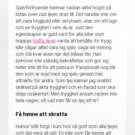
Självförtroende hamnar nästan alltid högst på
listan över vad tjejer dras till. Det handlar inte om
att vara högljudd eller skrytsam, utan om ett lugn
och en trygghet i vem du är. Just den
egenskapen är guld värd för alla killar som
hoppas
träffa tjejer
värda att behålla. En trygg
kille vågar alltid vara sig själv, säga sin mening
och stå kvar även när det blåser lite. Han
behöver inte ständig bekräftelse och gör sig
heller inte till för att passa in. Paradoxalt nog blir
den som är nöjd med sig själv genast mer
attraktiv för andra. Som tjej känner jag snabbt
skillnad på äkta trygghet och en fasad som ska
dölja osäkerhet. Men trygghet ensam räcker inte
hela vägen, så vad mer får en tjej att le?
Få henne att skratta
Humor står högt i kurs hos så gott som alla tjejer,
och det med all rätt. En kille som får henne att