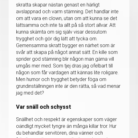
skratta skapar nästan genast en härligt
avslappnad och varm stämning. Det handlar inte
om att vara en clown, utan om att kunna se det
lättsamma och inte ta allt på så stort allvar. Att
kunna skämta om sig själv visar dessutom
trygghet och gör dig lätt att tycka om.
Gemensamma skratt bygger en närhet som är
svår att skapa på något annat sätt. En kille som
sprider god stämning blir någon man gärna vill
umgås mer med. Som tjej dras jag ofelbart till
någon som får vardagen att kännas lite roligare.
Men humor och trygghet betyder föga om
grundinställningen inte är den rätta, så vad menar
jag med det?
Var snäll och schysst
Snällhet och respekt är egenskaper som väger
oändligt mycket tyngre än många killar tror. Hur
du behandlar servitören, dina vänner och