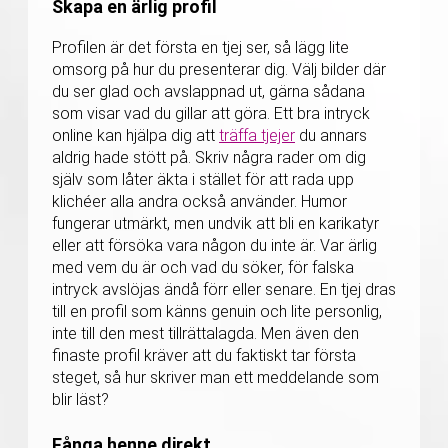
Skapa en ärlig profil
Profilen är det första en tjej ser, så lägg lite
omsorg på hur du presenterar dig. Välj bilder där
du ser glad och avslappnad ut, gärna sådana
som visar vad du gillar att göra. Ett bra intryck
online kan hjälpa dig att
träffa tjejer
du annars
aldrig hade stött på. Skriv några rader om dig
själv som låter äkta i stället för att rada upp
klichéer alla andra också använder. Humor
fungerar utmärkt, men undvik att bli en karikatyr
eller att försöka vara någon du inte är. Var ärlig
med vem du är och vad du söker, för falska
intryck avslöjas ändå förr eller senare. En tjej dras
till en profil som känns genuin och lite personlig,
inte till den mest tillrättalagda. Men även den
finaste profil kräver att du faktiskt tar första
steget, så hur skriver man ett meddelande som
blir läst?
Fånga henne direkt