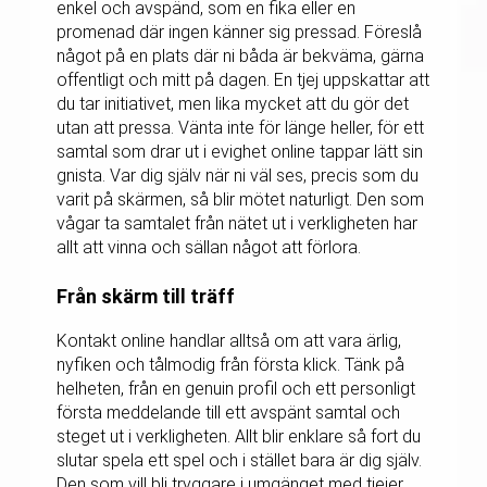
enkel och avspänd, som en fika eller en
promenad där ingen känner sig pressad. Föreslå
något på en plats där ni båda är bekväma, gärna
offentligt och mitt på dagen. En tjej uppskattar att
du tar initiativet, men lika mycket att du gör det
utan att pressa. Vänta inte för länge heller, för ett
samtal som drar ut i evighet online tappar lätt sin
gnista. Var dig själv när ni väl ses, precis som du
varit på skärmen, så blir mötet naturligt. Den som
vågar ta samtalet från nätet ut i verkligheten har
allt att vinna och sällan något att förlora.
Från skärm till träff
Kontakt online handlar alltså om att vara ärlig,
nyfiken och tålmodig från första klick. Tänk på
helheten, från en genuin profil och ett personligt
första meddelande till ett avspänt samtal och
steget ut i verkligheten. Allt blir enklare så fort du
slutar spela ett spel och i stället bara är dig själv.
Den som vill bli tryggare i umgänget med tjejer