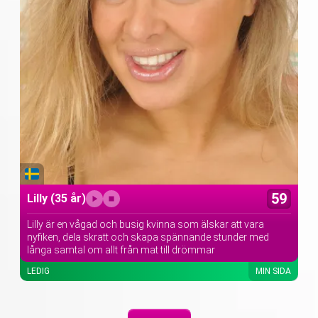
59
Lilly
(35 år)
Lilly är en vågad och busig kvinna som älskar att vara
nyfiken, dela skratt och skapa spännande stunder med
långa samtal om allt från mat till drömmar
LEDIG
MIN SIDA