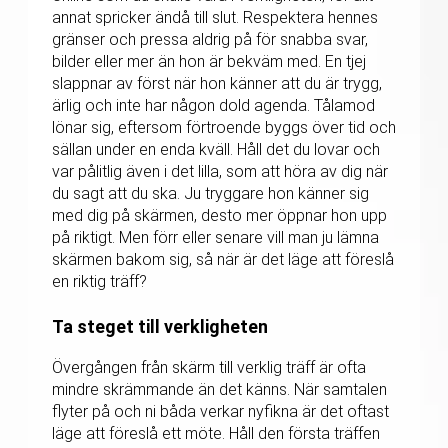
annat spricker ändå till slut. Respektera hennes
gränser och pressa aldrig på för snabba svar,
bilder eller mer än hon är bekväm med. En tjej
slappnar av först när hon känner att du är trygg,
ärlig och inte har någon dold agenda. Tålamod
lönar sig, eftersom förtroende byggs över tid och
sällan under en enda kväll. Håll det du lovar och
var pålitlig även i det lilla, som att höra av dig när
du sagt att du ska. Ju tryggare hon känner sig
med dig på skärmen, desto mer öppnar hon upp
på riktigt. Men förr eller senare vill man ju lämna
skärmen bakom sig, så när är det läge att föreslå
en riktig träff?
Ta steget till verkligheten
Övergången från skärm till verklig träff är ofta
mindre skrämmande än det känns. När samtalen
flyter på och ni båda verkar nyfikna är det oftast
läge att föreslå ett möte. Håll den första träffen