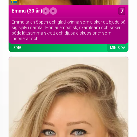
7
Emma
(33 år)
Emma är en öppen och glad kvinna som älskar att bjuda på
sig själv i samtal. Hon är empatisk, skämtsam och söker
både lättsamma skratt och djupa diskussioner som
inspirerar och...
LEDIG
MIN SIDA