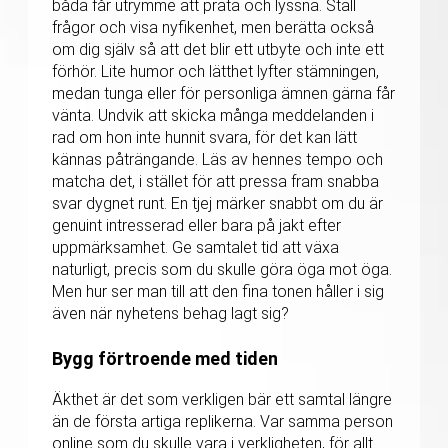
båda får utrymme att prata och lyssna. Ställ
frågor och visa nyfikenhet, men berätta också
om dig själv så att det blir ett utbyte och inte ett
förhör. Lite humor och lätthet lyfter stämningen,
medan tunga eller för personliga ämnen gärna får
vänta. Undvik att skicka många meddelanden i
rad om hon inte hunnit svara, för det kan lätt
kännas påträngande. Läs av hennes tempo och
matcha det, i stället för att pressa fram snabba
svar dygnet runt. En tjej märker snabbt om du är
genuint intresserad eller bara på jakt efter
uppmärksamhet. Ge samtalet tid att växa
naturligt, precis som du skulle göra öga mot öga.
Men hur ser man till att den fina tonen håller i sig
även när nyhetens behag lagt sig?
Bygg förtroende med tiden
Äkthet är det som verkligen bär ett samtal längre
än de första artiga replikerna. Var samma person
online som du skulle vara i verkligheten, för allt