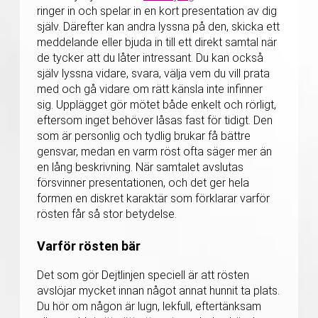
ringer in och spelar in en kort presentation av dig
själv. Därefter kan andra lyssna på den, skicka ett
meddelande eller bjuda in till ett direkt samtal när
de tycker att du låter intressant. Du kan också
själv lyssna vidare, svara, välja vem du vill prata
med och gå vidare om rätt känsla inte infinner
sig. Upplägget gör mötet både enkelt och rörligt,
eftersom inget behöver låsas fast för tidigt. Den
som är personlig och tydlig brukar få bättre
gensvar, medan en varm röst ofta säger mer än
en lång beskrivning. När samtalet avslutas
försvinner presentationen, och det ger hela
formen en diskret karaktär som förklarar varför
rösten får så stor betydelse.
Varför rösten bär
Det som gör Dejtlinjen speciell är att rösten
avslöjar mycket innan något annat hunnit ta plats.
Du hör om någon är lugn, lekfull, eftertänksam