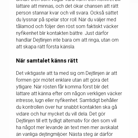
lättare att minnas, och det ökar chansen att rätt
person stannar kvar och vill svara. Också sättet
du lyssnar på spelar stor roll. När du väljer med
tålamod och följer den röst som faktiskt väcker
nyfikenhet blir kontakten bättre. Just därför
handlar Dejtlinjen inte bara om att ringa, utan om
att skapa rätt första känsla.
När samtalet känns rätt
Det viktigaste att ta med sig om Dejtlinjen är att
formen gör mötet enklare utan att göra det
ytligare. När rösten får komma först blir det
lättare att känna efter om någon verkligen väcker
intresse, lugn eller nyfikenhet. Samtidigt behåller
du kontrollen över hur snabbt kontakten ska gå
vidare och hur mycket du vill dela. Det gör
Dejtlinjen till ett tydligt alternativ för den som vill
ha något mer levande än text men mer avskalat
än vanliga dejtingmiljöer. Nästa steg är därför