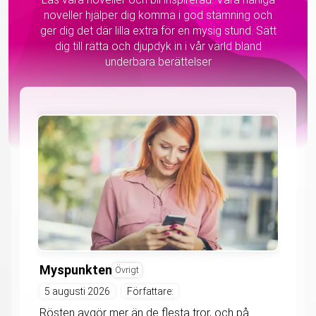
noveller hjälper dig komma i god stämning och
ger dig det där lilla extra för en mysig stund. Sätt
dig till rätta och djupdyk in i vår värld bland
underbara berättelser
Myspunkten
Övrigt
5 augusti 2026
Författare:
Rösten avgör mer än de flesta tror, och på