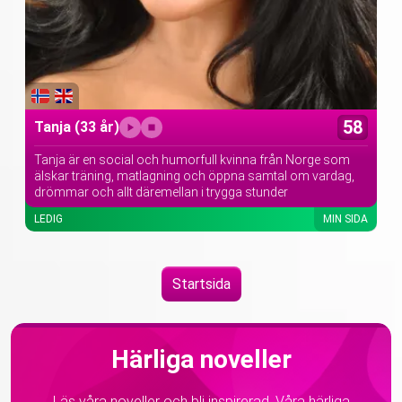
58
Tanja
(33 år)
Tanja är en social och humorfull kvinna från Norge som
älskar träning, matlagning och öppna samtal om vardag,
drömmar och allt däremellan i trygga stunder
LEDIG
MIN SIDA
Startsida
Härliga noveller
Läs våra noveller och bli inspirerad. Våra härliga