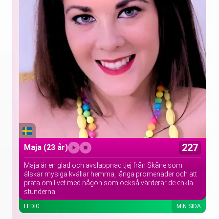
227
Maja
(23 år)
Maja är en glad och avslappnad tjej från Skåne som
älskar mysiga kvällar hemma, långa promenader och att
prata om livet med någon som också värderar de enkla
stunderna
LEDIG
MIN SIDA