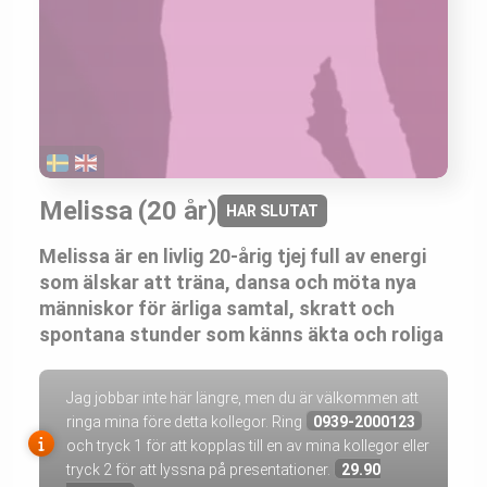
Melissa
(20 år)
HAR SLUTAT
Melissa är en livlig 20-årig tjej full av energi
som älskar att träna, dansa och möta nya
människor för ärliga samtal, skratt och
spontana stunder som känns äkta och roliga
Jag jobbar inte här längre, men du är välkommen att
ringa mina före detta kollegor. Ring
0939-2000123
och tryck 1 för att kopplas till en av mina kollegor eller
tryck 2 för att lyssna på presentationer.
29.90