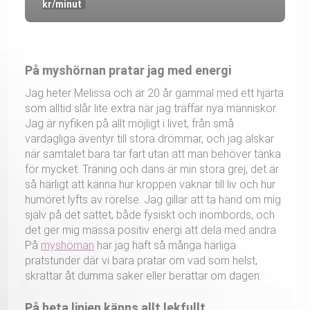
kr/minut
På myshörnan pratar jag med energi
Jag heter Melissa och är 20 år gammal med ett hjärta
som alltid slår lite extra när jag träffar nya människor.
Jag är nyfiken på allt möjligt i livet, från små
vardagliga äventyr till stora drömmar, och jag älskar
när samtalet bara tar fart utan att man behöver tänka
för mycket. Träning och dans är min stora grej, det är
så härligt att känna hur kroppen vaknar till liv och hur
humöret lyfts av rörelse. Jag gillar att ta hand om mig
själv på det sättet, både fysiskt och inombords, och
det ger mig massa positiv energi att dela med andra.
På
myshörnan
har jag haft så många härliga
pratstunder där vi bara pratar om vad som helst,
skrattar åt dumma saker eller berättar om dagen.
På heta linjen känns allt lekfullt