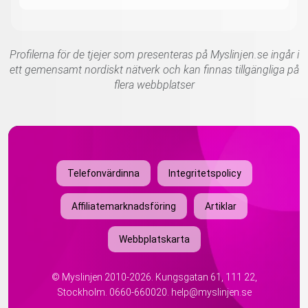
Profilerna för de tjejer som presenteras på Myslinjen.se ingår i
ett gemensamt nordiskt nätverk och kan finnas tillgängliga på
flera webbplatser
Telefonvärdinna
Integritetspolicy
Affiliatemarknadsföring
Artiklar
Webbplatskarta
©
Myslinjen
2010-2026. Kungsgatan 61, 111 22,
Stockholm.
0660-660020
.
help@myslinjen.se