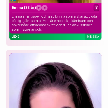
7
Emma
(33 år)
Emma är en öppen och glad kvinna som älskar att bjuda
på sig själv i samtal. Hon är empatisk, skämtsam och
söker både lättsamma skratt och djupa diskussioner
som inspirerar och...
LEDIG
MIN SIDA