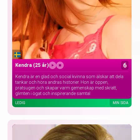
6
Kendra
(25 år)
Kendra är en glad och social kvinna som älskar att dela
tankar och höra andras historier. Hon är öppen,
pratsugen och skapar varm gemenskap med skratt,
glimten i ögat och inspirerande samtal
LEDIG
MIN SIDA